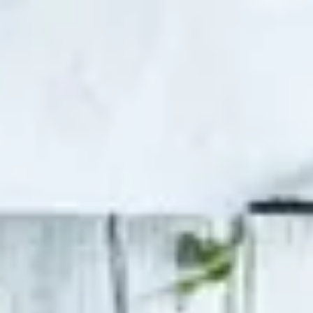
LIKENDO
> just.swipe.like.eat()
Domů
Objevovat
Oblíbené
Přihlásit se
Registrovat
Bistro Moje Místo 5
Bar
•
150-200 Kč
•